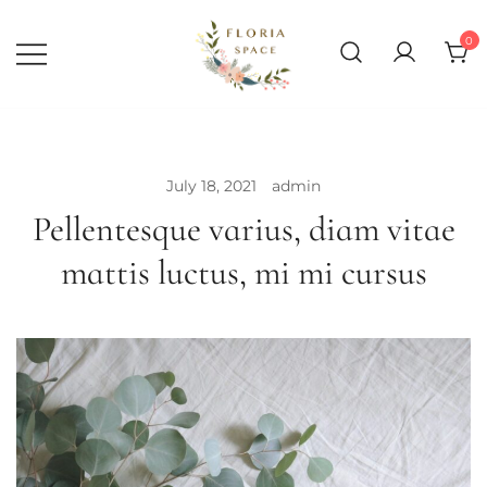
Skip
to
0
content
Florist KL | Same Day Delivery
Floria Space Florist KL
July 18, 2021
admin
Pellentesque varius, diam vitae
mattis luctus, mi mi cursus