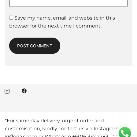
Save my name, email, and website in this
browser for the next time I comment.
*For same day delivery, urgent order and
© 2026 Floria Space Florist KL. Proudly powered by
customisation, kindly contact us via Instagram DM
Botiga
@floria.space or WhatsApp +6016 332 2783.
Dismiss